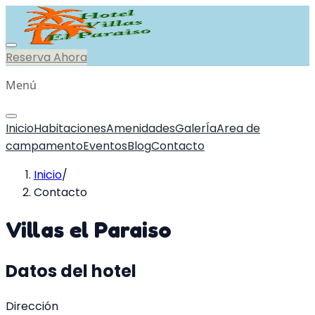
Reserva Ahora
Menú
Inicio
Habitaciones
Amenidades
GalerÍa
Area de
campamento
Eventos
Blog
Contacto
Inicio
/
Contacto
Villas el Paraiso
Datos del hotel
Dirección